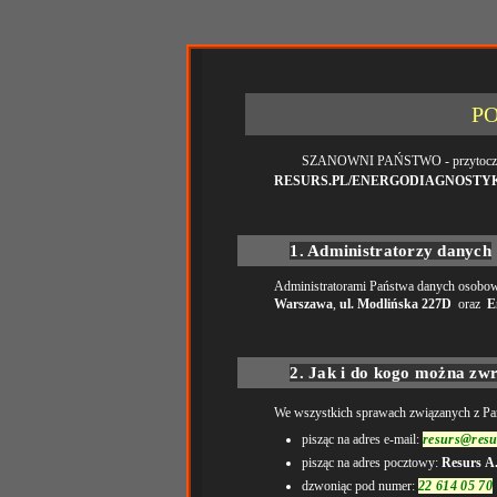
P
SZANOWNI PAŃSTWO - przytoczone ni
RESURS.PL/ENERGODIAGNOSTY
1. Administratorzy danych
Administratorami Państwa danych osobowy
Warszawa
,
ul. Modlińska 227D
oraz
E
2. Jak i do kogo można zw
We wszystkich sprawach związanych z P
pisząc na adres e-mail:
resurs@resu
pisząc na adres pocztowy:
Resurs A.
dzwoniąc pod numer:
22 614 05 70