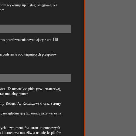
tóre wykonują np. usługi księgowe. Na
nom.
res przedawnienia wynikający z art. 118
na podstawie obowiązujących przepisów
s. Te niewielkie pliki (tzw. ciasteczka),
raz unikalny numer.
rmy Resurs A. Radziszewski oraz
strony
 uwzględniającą też zasady przetwarzania
ych użytkowników stron internetowych.
a internetowa umożliwia usunięcie plików