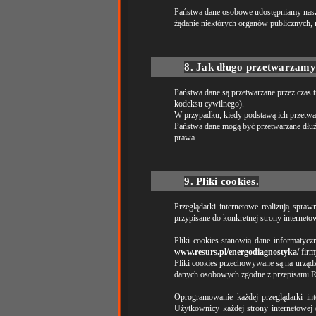
Państwa dane osobowe udostępniamy nasz
żądanie niektórych organów publicznych,
8. Jak długo przetwarzam
Państwa dane są przetwarzane przez czas 
kodeksu cywilnego).
W przypadku, kiedy podstawą ich przetwar
Państwa dane mogą być przetwarzane dłuż
prawa.
9. Pliki cookies.
Przeglądarki internetowe realizują spraw
przypisane do konkretnej strony internet
Pliki cookies stanowią dane informatyc
www.resurs.pl/energodiagnostyka/
firm
Pliki cookies przechowywane są na urząd
danych osobowych zgodne z przepisami
Oprogramowanie każdej przeglądarki in
Użytkownicy każdej strony internetowej