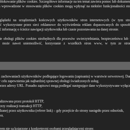
 blokowanie plików cookies. Szczegółowe informacje na ten temat zawiera pomoc lub dokumenta
ia wprowadzone w stosowaniu plików cookies mogą wpłynąć na niektóre funkcjonalności st
zeglądarki na urządzeniach końcowych użytkowników stron internetowych (w tym st
ć wykorzystane przez sieci reklamowe do wyświetlenia reklam dopasowanych do sposob
informację o ścieżce nawigacji użytkownika lub czasie pozostawania na danej stronie.
ie obsługi plików cookies niezbędnych dla procesów uwierzytelniania, bezpieczeństwa lub
ch może nawet uniemożliwić, korzystanie z wszelkich stron www, w tym ze stro
ych zachowaniach użytkowników podlegające logowaniu (zapisaniu) w warstwie serwerowej. Da
 celu zapewnienia jak najbardziej sprawnej obsługi świadczonych usług.
przez adresy URL. Ponadto zapisowi mogą podlegać następujące dane wykorzystywane wyłącz
realizowana przez protokół HTTP,
przy realizacji transakcji HTTP,
anej przez użytkownika (referer link) –
gdy przejście do strony nastąpiło przez odnośnik,
ka,
em nie są kojarzone z konkretnymi osobami przeglądającymi strony.