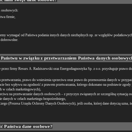
h osobowych:
twa firmie,
ożemy wymagać od Państwa podania innych danych niezbędnych np. ze względów podatkowych
t dobrowolne.
ą Państwu w związku z przetwarzaniem Państwa danych osobowyc
ne przez firmy Resurs A. Radziszewski oraz Energodiagnostyka Sp. z o.o. przysługuje prawo
nia przetwarzania, prawo do wniesienia sprzeciwu oraz prawo do przenoszenia danych w przy
e bez wpływu na zgodność z prawem przetwarzania, którego dokonano na podstawie zgody pr
ch w celach marketingowych),
iwu na przetwarzanie danych osobowych – z przyczyn związanych ze szczególną sytuacją osob
ie danych w celach marketingu bezpośredniego,
zego (Prezesa Urzędu Ochrony Danych Osobowych), jeśli osoba, której dane dotyczą uzna, że
ć Państwa dane osobowe?