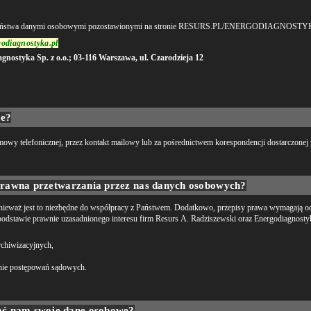
 Państwa danymi osobowymi pozostawionymi na stronie RESURS.PL/ENERGODIAGNOSTYKA/
odiagnostyka.pl
gnostyka Sp. z o.o.; 03-116 Warszawa, ul. Czarodzieja 12
ne?
owy telefonicznej, przez kontakt mailowy lub za pośrednictwem korespondencji dostarczonej p
a prawna przetwarzania przez nas danych osobowych?
ieważ jest to niezbędne do współpracy z Państwem. Dodatkowo, przepisy prawa wymagają od
dstawie prawnie uzasadnionego interesu firm Resurs A. Radziszewski oraz Energodiagnostyk
chiwizacyjnych,
enie postępowań sądowych.
ać nam swoje dane osobowe?