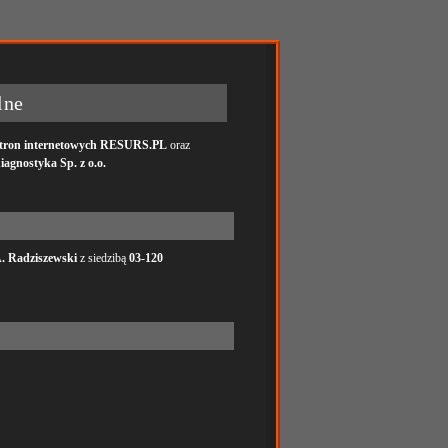
lne
tron internetowych RESURS.PL
oraz
iagnostyka Sp. z o.o.
. Radziszewski
z siedzibą
03-120