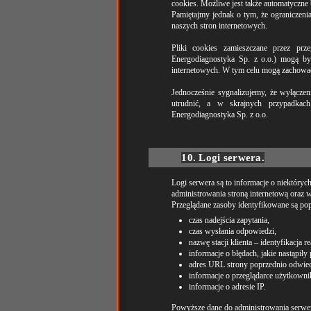
cookies. Możliwe jest także automatyczne
Pamiętajmy jednak o tym, że ograniczen
naszych stron internetowych.
Pliki cookies zamieszczane przez pr
Energodiagnostyka Sp. z o.o.) mogą by
internetowych. W tym celu mogą zachować 
Jednocześnie sygnalizujemy, że wyłączen
utrudnić, a w skrajnych przypadka
Energodiagnostyka Sp. z o.o.
10. Logi serwera.
Logi serwera są to informacje o niektór
administrowania stroną internetową oraz w
Przeglądane zasoby identyfikowane są po
czas nadejścia zapytania,
czas wysłania odpowiedzi,
nazwę stacji klienta – identyfikacja 
informacje o błędach, jakie nastąpiły 
adres URL strony poprzednio odwiedz
informacje o przeglądarce użytkowni
informacje o adresie IP.
Powyższe dane do administrowania serwer