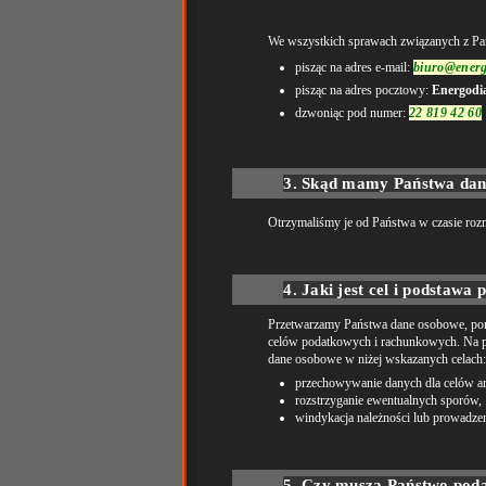
We wszystkich sprawach związanych z
pisząc na adres e-mail:
biuro@energ
pisząc na adres pocztowy:
Energodia
dzwoniąc pod numer:
22 819 42 60
3. Skąd mamy Państwa da
Otrzymaliśmy je od Państwa w czasie rozm
4. Jaki jest cel i podstaw
Przetwarzamy Państwa dane osobowe, pon
celów podatkowych i rachunkowych. Na po
dane osobowe w niżej wskazanych celach:
przechowywanie danych dla celów ar
rozstrzyganie ewentualnych sporów,
windykacja należności lub prowadz
5. Czy muszą Państwo pod