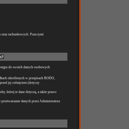
 oraz rachunkowych. Poza tymi
h?
 dostępu do swoich danych osobowych
padkach określonych w przepisach RODO,
zed jej cofnięciem (dotyczy
y, której te dane dotyczą, a także prawo
 przetwarzanie danych przez Administratora