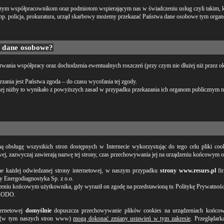
ym współpracownikom oraz podmiotom wspierającym nas w świadczeniu usług czyli takim, k
 np. policja, prokuratura, urząd skarbowy możemy przekazać Państwa dane osobowe tym orga
y dane osobowe?
trwania współpracy oraz dochodzenia ewentualnych roszczeń (przy czym nie dłużej niż przez ok
zania jest Państwa zgoda – do czasu wycofania tej zgody.
ej niżby to wynikało z powyższych zasad w przypadku przekazania ich organom publicznym 
ną obsługę wszystkich stron dostępnych w Internecie wykorzystując do tego celu pliki cookie
owej, zazwyczaj zawierają nazwę tej strony, czas przechowywania jej na urządzeniu końcowym o
zne każdej odwiedzanej strony internetowej, w naszym przypadku
strony www.resurs.pl
fi
y Energodiagnostyka Sp. z o.o.
zeniu końcowym użytkownika, gdy wyraził on zgodę na przedstawioną tu Politykę Prywatności,
 RODO.
ternetowej
domyślnie
dopuszcza przechowywanie plików cookies na urządzeniach końcow
(w tym naszych stron www)
mogą dokonać zmiany ustawień w tym zakresie
. Przeglądark