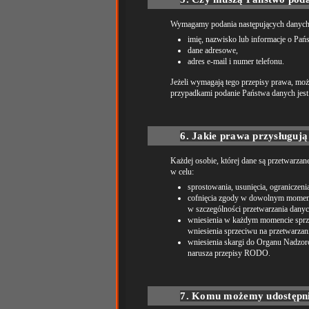
Wymagamy podania następujących danyc
imię, nazwisko lub informacje o Pańs
dane adresowe,
adres e-mail i numer telefonu.
Jeżeli wymagają tego przepisy prawa, m
przypadkami podanie Państwa danych jes
6. Jakie prawa przysługuj
Każdej osobie, której dane są przetwarza
w celu:
sprostowania, usunięcia, ogranicze
cofnięcia zgody w dowolnym momenci
w szczególności przetwarzania dany
wniesienia w każdym momencie sprzec
wniesienia sprzeciwu na przetwarzan
wniesienia skargi do Organu Nadzorc
narusza przepisy RODO.
7. Komu możemy udostępni