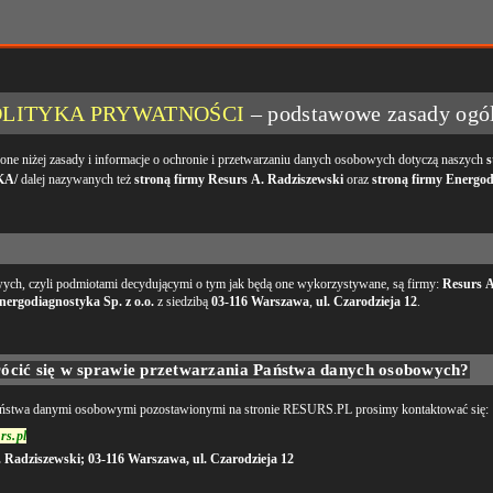
OLITYKA PRYWATNOŚCI
–
podstawowe zasady ogó
żej zasady i informacje o ochronie i przetwarzaniu danych osobowych dotyczą naszych
s
KA/
dalej nazywanych też
stroną firmy Resurs A. Radziszewski
oraz
stroną firmy Energod
ch, czyli podmiotami decydującymi o tym jak będą one wykorzystywane, są firmy:
Resurs A
nergodiagnostyka Sp. z o.o.
z siedzibą
03-116 Warszawa
,
ul. Czarodzieja 12
.
rócić się w sprawie przetwarzania Państwa danych osobowych?
aństwa danymi osobowymi pozostawionymi na stronie RESURS.PL prosimy kontaktować się:
rs.pl
 Radziszewski; 03-116 Warszawa, ul. Czarodzieja 12